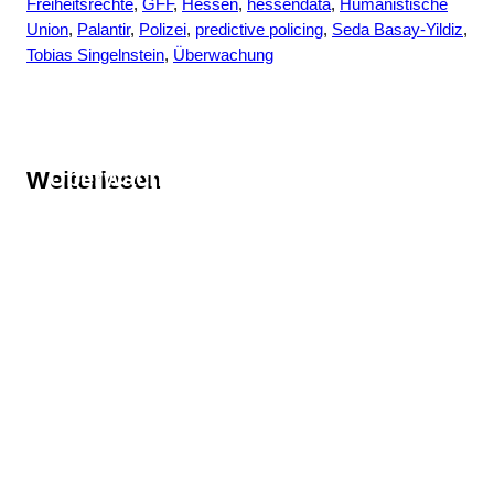
Freiheitsrechte
, 
GFF
, 
Hessen
, 
hessendata
, 
Humanistische
Union
, 
Palantir
, 
Polizei
, 
predictive policing
, 
Seda Basay-Yildiz
, 
Tobias Singelnstein
, 
Überwachung
Thema
Überwachung
Weiterlesen
Thema
Big Data
Thema
Franz Josef Hanke