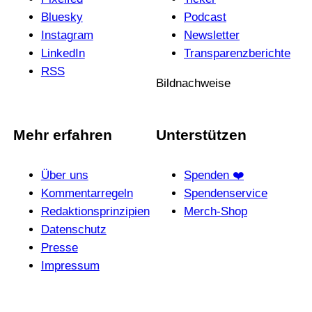
Bluesky
Podcast
Instagram
News­letter
LinkedIn
Trans­pa­renz­be­richte
RSS
Bildnachweise
Mehr erfahren
Unterstützen
Über uns
Spenden ❤️
Kommentarregeln
Spendenservice
Redak­ti­ons­prin­zi­pien
Merch-Shop
Daten­schutz
Presse
Impressum