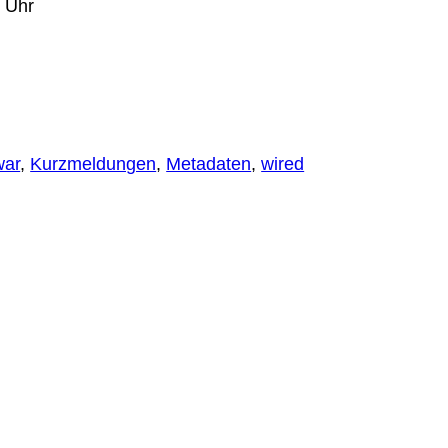
3 Uhr
war
, 
Kurzmeldungen
, 
Metadaten
, 
wired