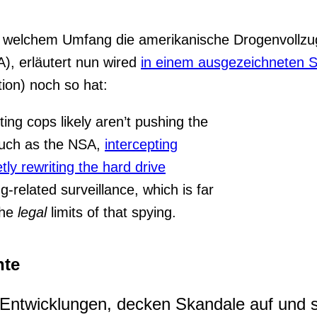
in welchem Umfang die amerikanische Drogenvollz
), erläutert nun wired
in einem ausgezeichneten S
ion) noch so hat:
ting cops likely aren’t pushing the
 much as the NSA,
intercepting
tly rewriting the hard drive
g-related surveillance, which is far
the
legal
limits of that spying.
hte
he Entwicklungen, decken Skandale auf und 