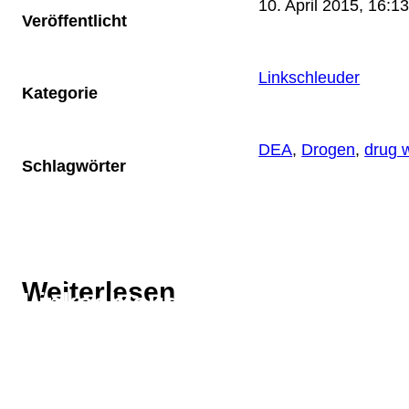
10. April 2015, 16:1
Veröffentlicht
Linkschleuder
Kategorie
DEA
, 
Drogen
, 
drug 
Schlagwörter
Thema
Weiterlesen
Linkschleuder
Thema
DEA
Thema
Drogen