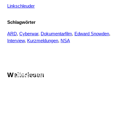
Linkschleuder
Schlagwörter
ARD
, 
Cyberwar
, 
Dokumentarfilm
, 
Edward Snowden
, 
Interview
, 
Kurzmeldungen
, 
NSA
Thema
Linkschleuder
Weiterlesen
Thema
ARD
Thema
Cyberwar