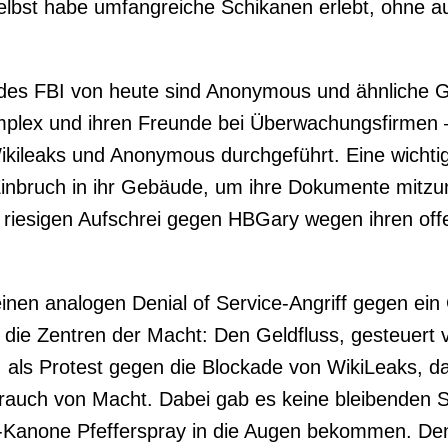
bst habe umfangreiche Schikanen erlebt, ohne auch
des FBI von heute sind Anonymous und ähnliche 
 Komplex und ihren Freunde bei Überwachungsfirmen
leaks und Anonymous durchgeführt. Eine wichtige
Einbruch in ihr Gebäude, um ihre Dokumente mitzu
 riesigen Aufschrei gegen HBGary wegen ihren offen
 einen analogen Denial of Service-Angriff gegen 
en die Zentren der Macht: Den Geldfluss, gesteue
 als Protest gegen die Blockade von WikiLeaks, dan
rauch von Macht. Dabei gab es keine bleibenden 
C-Kanone Pfefferspray in die Augen bekommen. Den