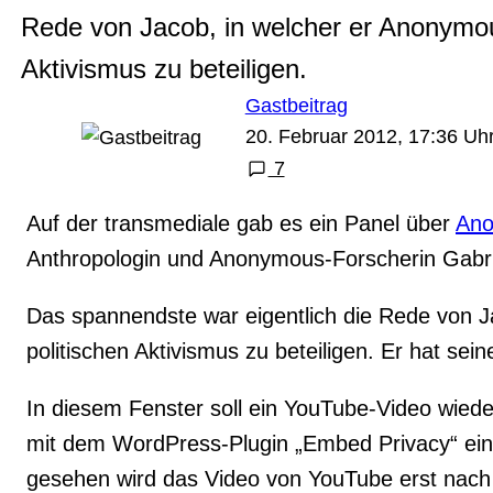
Rede von Jacob, in welcher er Anonymous
Aktivismus zu beteiligen.
Gastbeitrag
20. Februar 2012, 17:36 Uh
7
Auf der transmediale gab es ein Panel über
Ano
Anthropologin und Anonymous-Forscherin Gabri
Das spannendste war eigentlich die Rede von Ja
politischen Aktivismus zu beteiligen. Er hat sei
Inhalt
In diesem Fenster soll ein YouTube-Video wied
von
YouTube
mit dem WordPress-Plugin „Embed Privacy“ einen
anzeigen
gesehen wird das Video von YouTube erst nach 