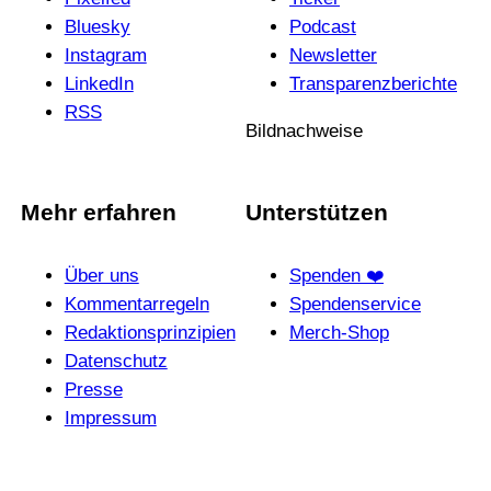
Bluesky
Podcast
Instagram
News­letter
LinkedIn
Trans­pa­renz­be­richte
RSS
Bildnachweise
Mehr erfahren
Unterstützen
Über uns
Spenden ❤️
Kommentarregeln
Spendenservice
Redak­ti­ons­prin­zi­pien
Merch-Shop
Daten­schutz
Presse
Impressum