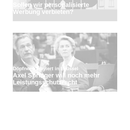
Sollen wir personalisierte
Werbung verbieten?
Döpfner lobbyiert in Brüssel
Axel Springer will noch mehr
Leistungsschutzrecht