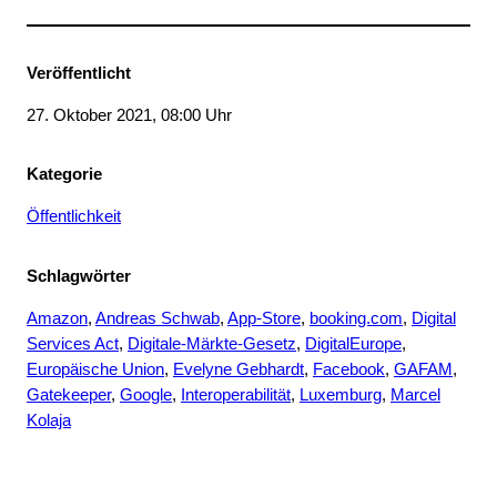
Veröffentlicht
27. Oktober 2021, 08:00 Uhr
Kategorie
Öffentlichkeit
Schlagwörter
Amazon
, 
Andreas Schwab
, 
App-Store
, 
booking.com
, 
Digital
Services Act
, 
Digitale-Märkte-Gesetz
, 
DigitalEurope
, 
Europäische Union
, 
Evelyne Gebhardt
, 
Facebook
, 
GAFAM
, 
Gatekeeper
, 
Google
, 
Interoperabilität
, 
Luxemburg
, 
Marcel
Kolaja