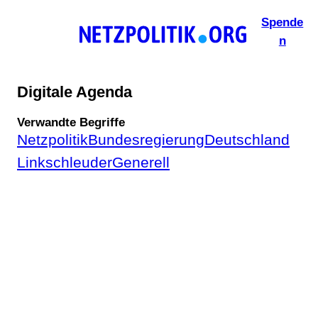
Zum
Spende
Inhalt
n
springen
Digitale Agenda
Verwandte Begriffe
Netzpolitik
Bundesregierung
Deutschland
Linkschleuder
Generell