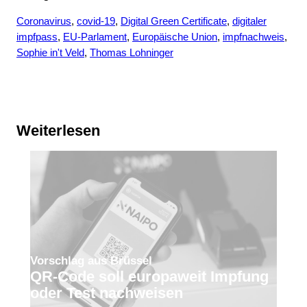
Coronavirus
, 
covid-19
, 
Digital Green Certificate
, 
digitaler
impfpass
, 
EU-Parlament
, 
Europäische Union
, 
impfnachweis
, 
Sophie in't Veld
, 
Thomas Lohninger
Weiterlesen
Vorschlag aus Brüssel
QR-Code soll europaweit Impfung
oder Test nachweisen