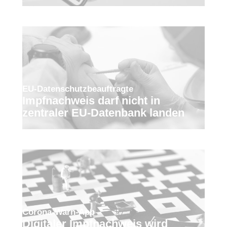
EU-Datenschutzbeauftragte
Impfnachweis darf nicht in
zentraler EU-Datenbank landen
Corona-Warn-App
Digitaler Impfnachweis wird