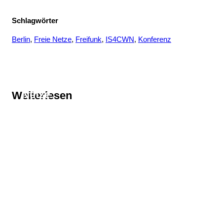
Schlagwörter
Berlin
, 
Freie Netze
, 
Freifunk
, 
IS4CWN
, 
Konferenz
Thema
Netze
Weiterlesen
Thema
Berlin
Thema
Freie Netze