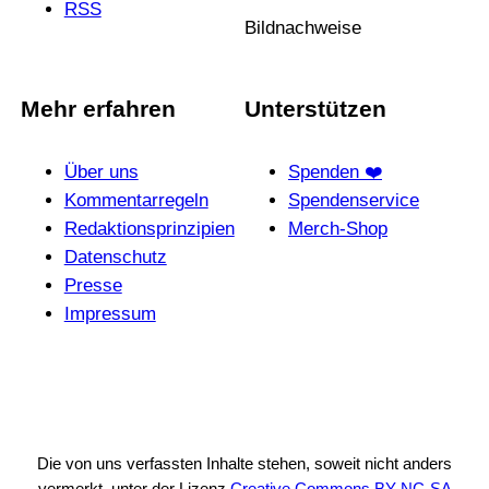
RSS
Bildnachweise
Mehr erfahren
Unterstützen
Über uns
Spenden ❤️
Kommentarregeln
Spendenservice
Redak­ti­ons­prin­zi­pien
Merch-Shop
Daten­schutz
Presse
Impressum
Die von uns verfassten Inhalte stehen, soweit nicht anders
vermerkt, unter der Lizenz
Creative Commons BY-NC-SA