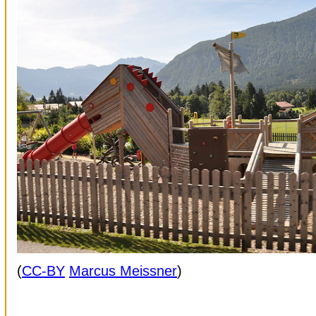
(
CC-BY
Marcus Meissner
)