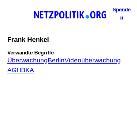
Zum
Spende
Inhalt
n
springen
Frank Henkel
Verwandte Begriffe
Überwachung
Berlin
Videoüberwachung
AGH
BKA