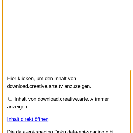
Inhalt
Hier klicken, um den Inhalt von
von
download.creative.arte.tv
download.creative.arte.tv anzuzeigen.
anzeigen
Inhalt von download.creative.arte.tv immer
anzeigen
Inhalt direkt öffnen
Die data-epi-spacing Doku data-epi-spacing gibt