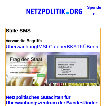
Zum
Spende
Inhalt
n
springen
Stille SMS
Verwandte Begriffe
Überwachung
IMSI-Catcher
BKA
TKÜ
Berlin
Netzpolitisches Gutachten für
Überwachungszentrum der Bundesländer: