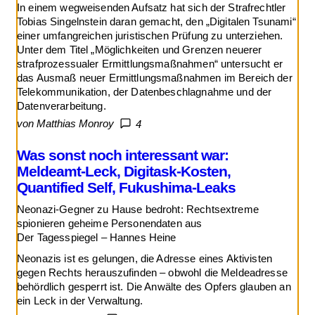
In einem wegweisenden Aufsatz hat sich der Strafrechtler
Tobias Singelnstein daran gemacht, den „Digitalen Tsunami“
einer umfangreichen juristischen Prüfung zu unterziehen.
Unter dem Titel „Möglichkeiten und Grenzen neuerer
strafprozessualer Ermittlungsmaßnahmen“ untersucht er
das Ausmaß neuer Ermittlungsmaßnahmen im Bereich der
Telekommunikation, der Datenbeschlagnahme und der
Datenverarbeitung.
von Matthias Monroy
4
Was sonst noch interessant war:
Meldeamt-Leck, Digitask-Kosten,
Quantified Self, Fukushima-Leaks
Neonazi-Gegner zu Hause bedroht: Rechtsextreme
spionieren geheime Personendaten aus
Der Tagesspiegel – Hannes Heine
Neonazis ist es gelungen, die Adresse eines Aktivisten
gegen Rechts herauszufinden – obwohl die Meldeadresse
behördlich gesperrt ist. Die Anwälte des Opfers glauben an
ein Leck in der Verwaltung.