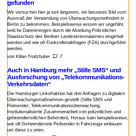
gefunden
Wir versuchen hier ja seit längerem, ein besseres Bild vom
Ausmaß der Verwendung von Überwachungsmethoden in
Berlin zu bekommen. Beispielsweise wissen wir ungefähr,
welche Datenmengen durch die Abteilung Polizeilicher
Staatsschutz des Berliner Landeskriminalamtes eingeholt
werden und wie oft Funkzellenabfragen (FZA) durchgeführt
werden.
von Kilian Froitzhuber
7
Auch in Hamburg mehr „Stille SMS“ und
Ausforschung von „Telekommunikations-
Verkehrsdaten“
Die Hamburger Linksfraktion hat drei Anfragen zu digitalen
Überwachungsmaßnahmen gestellt (Stille SMS und
Peilsender, Telekommunikationsüberwachung,
Institutionalisierte Zusammenarbeit von polizeilichen und
geheimdienstlichen Behörden). Heraus kam beispielsweise,
wie oft Geheimdienste Peilsender in Fahrzeuge einbauen
um diese zu orten.