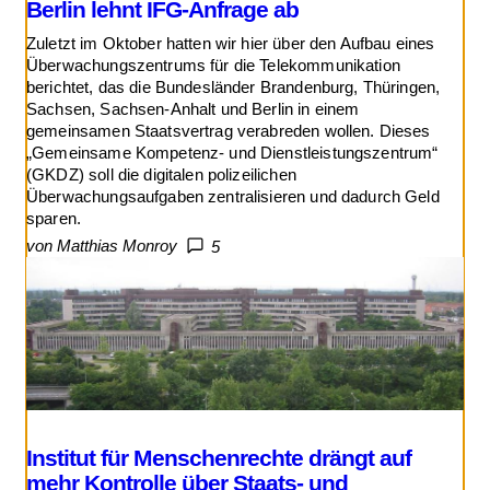
Berlin lehnt IFG-Anfrage ab
Zuletzt im Oktober hatten wir hier über den Aufbau eines
Überwachungszentrums für die Telekommunikation
berichtet, das die Bundesländer Brandenburg, Thüringen,
Sachsen, Sachsen-Anhalt und Berlin in einem
gemeinsamen Staatsvertrag verabreden wollen. Dieses
„Gemeinsame Kompetenz- und Dienstleistungszentrum“
(GKDZ) soll die digitalen polizeilichen
Überwachungsaufgaben zentralisieren und dadurch Geld
sparen.
von Matthias Monroy
5
Institut für Menschenrechte drängt auf
mehr Kontrolle über Staats- und