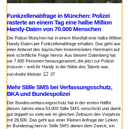
Funkzellenabfrage in München: Polizei
rasterte an einem Tag eine halbe Million
Handy-Daten von 70.000 Menschen
Die Polizei München hat in einem Mordfall eine halbe Million
Handy-Daten per Funkzellenabfrage erhalten. Das geht aus
einer Antwort des bayrischen Innenministers Herrmann auf
eine schriftliche Frage hervor. Aus diesem Datenberg hat
sie 7.400 Personen herausgerastert, die jetzt zur Polizei
müssen – weil ihr Handy in der Nähe des Tatorts war.
von Andre Meister
37
Mehr Stille SMS bei Verfassungsschutz,
BKA und Bundespolizei
Der Bundesverfassungsschutz hat in der ersten Hälfte
diesen Jahres etwa 53.000 Stille SMS verschickt und damit
gut doppelt so viele wie im gleichen Zeitraum des Vorjahres
mit 28.500. Das geht aus einer Kleinen Anfrage der Linken
im Bundestag hervor. Stille SMS dienen dem Zweck, ein