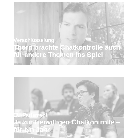
Verschlüsselung
Thorn brachte Chatkontrolle auch
für andere Themen ins Spiel
EU-Parlament
Ja zur freiwilligen Chatkontrolle –
für ein Jahr