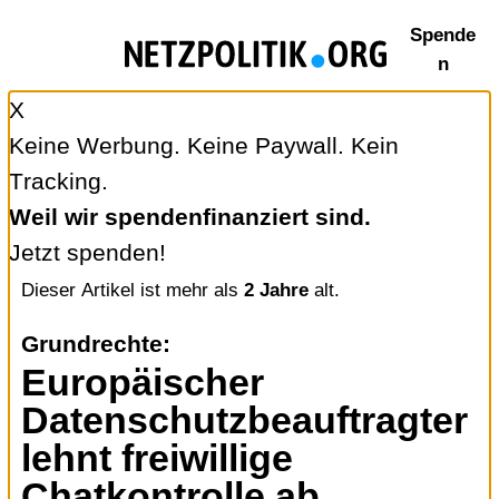
Zum
Spende
Inhalt
n
springen
X
Keine Werbung. Keine Paywall. Kein
Tracking.
Weil wir spendenfinanziert sind.
Jetzt spenden!
Dieser Artikel ist mehr als
2 Jahre
alt.
Grundrechte
:
Europäischer
Datenschutzbeauftragter
lehnt freiwillige
Chatkontrolle ab