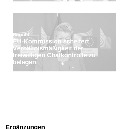
Bericht
EU-Kommission scheitert,
Verhältnismäßigkeit der
freiwilligen Chatkontrolle zu
belegen
Ergänzungen