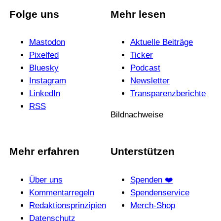
Folge uns
Mehr lesen
Mastodon
Aktuelle Beiträge
Pixelfed
Ticker
Bluesky
Podcast
Instagram
News­letter
LinkedIn
Trans­pa­renz­be­richte
RSS
Bildnachweise
Mehr erfahren
Unterstützen
Über uns
Spenden ❤️
Kommentarregeln
Spendenservice
Redak­ti­ons­prin­zi­pien
Merch-Shop
Daten­schutz