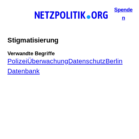
Zum
Spende
Inhalt
n
springen
Stigmatisierung
Verwandte Begriffe
Polizei
Überwachung
Datenschutz
Berlin
Datenbank