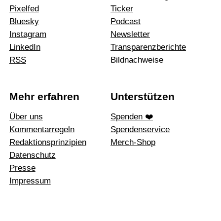
Pixelfed
Ticker
Bluesky
Podcast
Instagram
News­letter
LinkedIn
Trans­pa­renz­be­richte
RSS
Bildnachweise
Mehr erfahren
Unterstützen
Über uns
Spenden ❤️
Kommentarregeln
Spendenservice
Redak­ti­ons­prin­zi­pien
Merch-Shop
Daten­schutz
Presse
Impressum