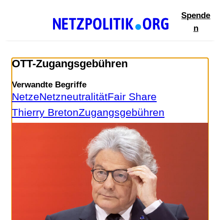
Zum
Spende
Inhalt
n
springen
OTT-Zugangsgebühren
Verwandte Begriffe
Netze
Netzneutralität
Fair Share
Thierry Breton
Zugangsgebühren