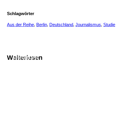
Schlagwörter
Aus der Reihe
, 
Berlin
, 
Deutschland
, 
Journalismus
, 
Studie
Thema
Generell
Weiterlesen
Thema
Aus der Reihe
Thema
Berlin