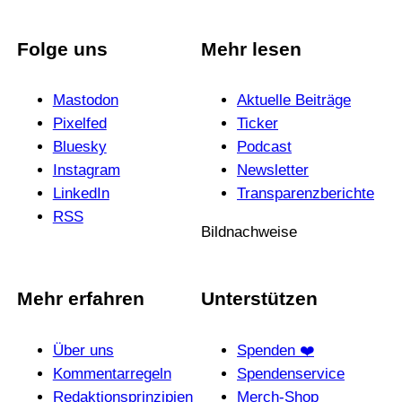
Folge uns
Mehr lesen
Mastodon
Aktuelle Beiträge
Pixelfed
Ticker
Bluesky
Podcast
Instagram
News­letter
LinkedIn
Trans­pa­renz­be­richte
RSS
Bildnachweise
Mehr erfahren
Unterstützen
Über uns
Spenden ❤️
Kommentarregeln
Spendenservice
Redak­ti­ons­prin­zi­pien
Merch-Shop