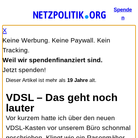
Zum
Spende
Inhalt
n
springen
X
Keine Werbung. Keine Paywall. Kein
Tracking.
Weil wir spendenfinanziert sind.
Jetzt spenden!
Dieser Artikel ist mehr als
19 Jahre
alt.
VDSL – Das geht noch
lauter
Vor kurzem hatte ich über den neuen
VDSL-Kasten vor unserem Büro schonmal
geschrieben. Klingt wie ein Rasenmäher.