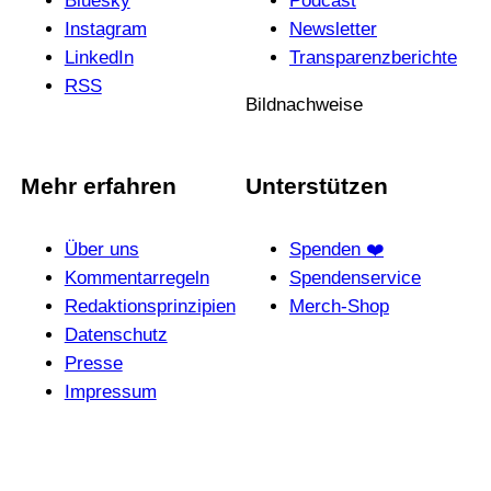
Bluesky
Podcast
Instagram
News­letter
LinkedIn
Trans­pa­renz­be­richte
RSS
Bildnachweise
Mehr erfahren
Unterstützen
Über uns
Spenden ❤️
Kommentarregeln
Spendenservice
Redak­ti­ons­prin­zi­pien
Merch-Shop
Daten­schutz
Presse
Impressum