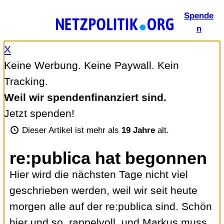
Zum
Spende
Inhalt
n
springen
X
Keine Werbung. Keine Paywall. Kein
Tracking.
Weil wir spendenfinanziert sind.
Jetzt spenden!
Dieser Artikel ist mehr als
19 Jahre
alt.
re:publica hat begonnen
Hier wird die nächsten Tage nicht viel
geschrieben werden, weil wir seit heute
morgen alle auf der re:publica sind. Schön
hier und so, rappelvoll, und Markus muss