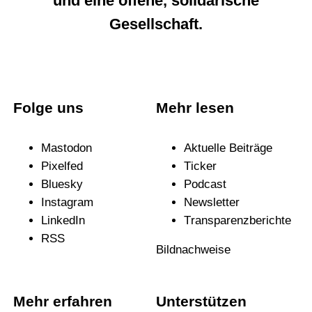
und eine offene, solidarische
Gesellschaft.
Folge uns
Mehr lesen
Mastodon
Aktuelle Beiträge
Pixelfed
Ticker
Bluesky
Podcast
Instagram
News­letter
LinkedIn
Trans­pa­renz­be­richte
RSS
Bildnachweise
Mehr erfahren
Unterstützen