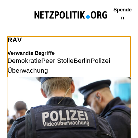
Zum
Spende
Inhalt
n
springen
RAV
Verwandte Begriffe
Demokratie
Peer Stolle
Berlin
Polizei
Überwachung