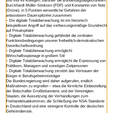
und ihre elf Kollegen, darunter die Bundestagsabgeordneten
Burckhardt Müller-Sönksen (FDP) und Konstantin von Notz
(Grüne), in 5 Punkten wesentliche Gefahren der
anlasslosen Dauerspitzelei zusammen:
– Die digitale Totalüberwachung ist ein historisch
beispielloser Angriff auf das verfassungsmäßige Grundrecht
auf Privatsphäre
– Digitale Totalüberwachung gefährdet die zentralen
Funktionsbedingungen unserer freiheitlich-demokratischen
Gesellschaftsordnung
– Digitale Totalüberwachung ermöglicht
Wirtschaftsspionage in großem Stil
– Digitale Totalüberwachung ermöglicht die Erpressung von
Politikern, Managern und sonstigen Zielpersonen
– Digitale Totalüberwachung zerstört das Vertrauen der
Bürger in Berufsgeheimnisträger
Die Bundesregierung wird daher aufgerufen, endlich
Maßnahmen zu ergreifen – etwa die förmliche Einbestellung
der Botschafter Großbritanniens und der Vereinigten
Staaten, die Aussetzung der Verhandlungen zum
Freihandelsabkommen, die Schließung der NSA-Standorte
in Deutschland und eine strengere Kontrolle der deutschen
Geheimdienste.