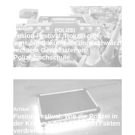
Artikel
Fusion-Festival: Polizei gibt
sensible Dokumente ungeschwärzt
rechtem Gewalttäter an
Polizeihochschule
Artikel
Fusion-Festival: Wie die Polizei in
der Krisen-Kommunikation Fakten
verdreht