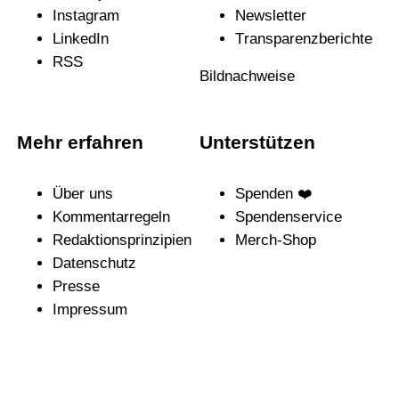
Instagram
News­letter
LinkedIn
Trans­pa­renz­be­richte
RSS
Bildnachweise
Mehr erfahren
Unterstützen
Über uns
Spenden ❤️
Kommentarregeln
Spendenservice
Redak­ti­ons­prin­zi­pien
Merch-Shop
Daten­schutz
Presse
Impressum