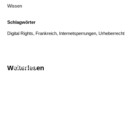
Wissen
Schlagwörter
Digital Rights
, 
Frankreich
, 
Internetsperrungen
, 
Urheberrecht
Thema
Wissen
Weiterlesen
Thema
Digital Rights
Thema
Frankreich