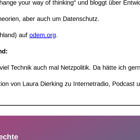
hange your way of thinking“ und bloggt über Entw
heorien, aber auch um Datenschutz.
chland) auf
odem.org
.
nd:
iel Technik auch mal Netzpolitik. Da hätte ich ger
tion von Laura Dierking zu Internetradio, Podcast
rechte