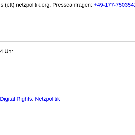
 (ett) netzpolitik.org, Presseanfragen:
+49-177-750354
24 Uhr
 
Digital Rights
, 
Netzpolitik