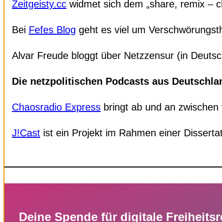
Zeitgeisty.cc
widmet sich dem „share, remix – c
Bei
Fefes Blog
geht es viel um Verschwörungst
Alvar Freude bloggt über Netzzensur (in Deuts
Die netzpolitischen Podcasts aus Deutschla
Chaosradio Express
bringt ab und an zwischen v
J!Cast
ist ein Projekt im Rahmen einer Disserta
Deine Spende für digitale Freiheits