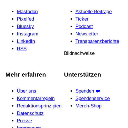
Mastodon
Aktuelle Beiträge
Pixelfed
Ticker
Bluesky
Podcast
Instagram
News­letter
LinkedIn
Trans­pa­renz­be­richte
RSS
Bildnachweise
Mehr erfahren
Unterstützen
Über uns
Spenden ❤️
Kommentarregeln
Spendenservice
Redak­ti­ons­prin­zi­pien
Merch-Shop
Daten­schutz
Presse