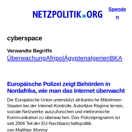
Zum
Spende
Inhalt
n
springen
cyberspace
Verwandte Begriffe
Überwachung
Afripol
Ägypten
algerien
BKA
Europäische Polizei zeigt Behörden in
Nordafrika, wie man das Internet überwacht
Die Europäische Union unterstützt afrikanische Mittelmeer-
Staaten bei der Internet-Kontrolle. Autoritäre Regime lernen,
soziale Netzwerke auszuforschen und elektronische
Kommunikation zu überwachen. Das Polizeiprogramm ist
seit 2004 Teil der EU-Nachbarschaftspolitik.
von Matthias Monroy