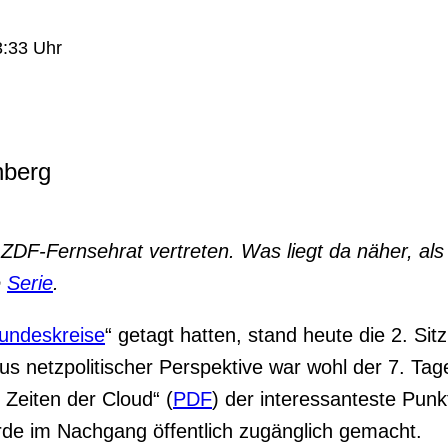
3:33 Uhr
nberg
im ZDF-Fernsehrat vertreten. Was liegt da näher, a
e
Serie
.
undeskreise
“ getagt hatten, stand heute die 2. S
Aus netzpolitischer Perspektive war wohl der 7. Ta
 Zeiten der Cloud“ (
PDF
) der interessanteste Punk
rde im Nachgang öffentlich zugänglich gemacht.