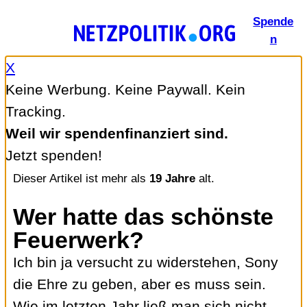
Zum
Spende
Inhalt
n
springen
X
Keine Werbung. Keine Paywall. Kein
Tracking.
Weil wir spendenfinanziert sind.
Jetzt spenden!
Dieser Artikel ist mehr als
19 Jahre
alt.
Wer hatte das schönste
Feuerwerk?
Ich bin ja versucht zu widerstehen, Sony
die Ehre zu geben, aber es muss sein.
Wie im letzten Jahr ließ man sich nicht