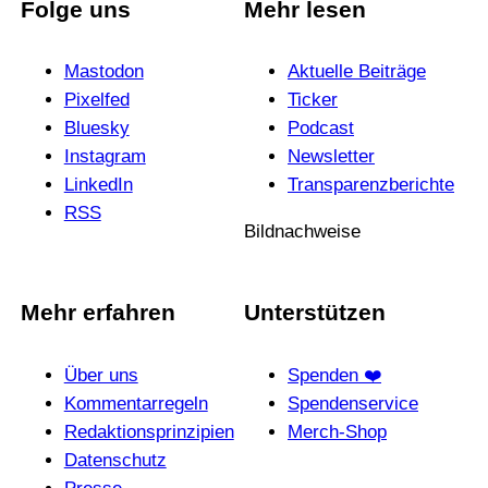
Folge uns
Mehr lesen
Mastodon
Aktuelle Beiträge
Pixelfed
Ticker
Bluesky
Podcast
Instagram
News­letter
LinkedIn
Trans­pa­renz­be­richte
RSS
Bildnachweise
Mehr erfahren
Unterstützen
Über uns
Spenden ❤️
Kommentarregeln
Spendenservice
Redak­ti­ons­prin­zi­pien
Merch-Shop
Daten­schutz