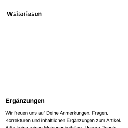
Thema
Generell
Weiterlesen
Thema
Aus der Reihe
Thema
Taiwan
Ergänzungen
Wir freuen uns auf Deine Anmerkungen, Fragen,
Korrekturen und inhaltlichen Ergänzungen zum Artikel.
Bitte keine reinen Meinungsbeiträge. Unsere Regeln