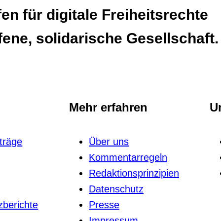
n für digitale Freiheitsrechte
fene, solidarische Gesellschaft.
Mehr erfahren
U
iträge
Über uns
Kommentarregeln
Redak­ti­ons­prin­zi­pien
Daten­schutz
­be­richte
Presse
Impressum