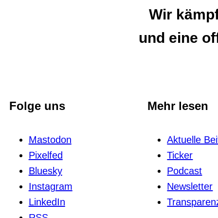
Wir kämpfe
und eine of
Folge uns
Mehr lesen
Mastodon
Aktuelle Be
Pixelfed
Ticker
Bluesky
Podcast
Instagram
News­letter
LinkedIn
Trans­pa­renz
RSS