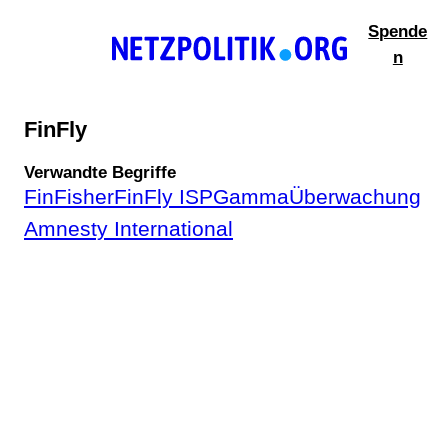
Zum
Spende
Inhalt
n
springen
FinFly
Verwandte Begriffe
FinFisher
FinFly ISP
Gamma
Überwachung
Amnesty International