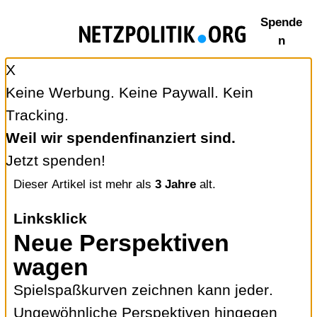
Zum
Spende
Inhalt
n
springen
X
Keine Werbung. Keine Paywall. Kein
Tracking.
Weil wir spendenfinanziert sind.
Jetzt spenden!
Dieser Artikel ist mehr als
3 Jahre
alt.
Linksklick
Neue Perspektiven
wagen
Spielspaßkurven zeichnen kann jeder.
Ungewöhnliche Perspektiven hingegen