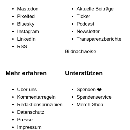
Mastodon
Aktuelle Beiträge
Pixelfed
Ticker
Bluesky
Podcast
Instagram
News­letter
LinkedIn
Trans­pa­renz­be­richte
RSS
Bildnachweise
Mehr erfahren
Unterstützen
Über uns
Spenden ❤️
Kommentarregeln
Spendenservice
Redak­ti­ons­prin­zi­pien
Merch-Shop
Daten­schutz
Presse
Impressum