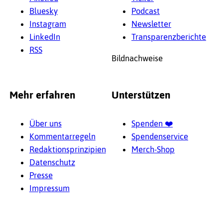
Bluesky
Podcast
Instagram
News­letter
LinkedIn
Trans­pa­renz­be­richte
RSS
Bildnachweise
Mehr erfahren
Unterstützen
Über uns
Spenden ❤️
Kommentarregeln
Spendenservice
Redak­ti­ons­prin­zi­pien
Merch-Shop
Daten­schutz
Presse
Impressum