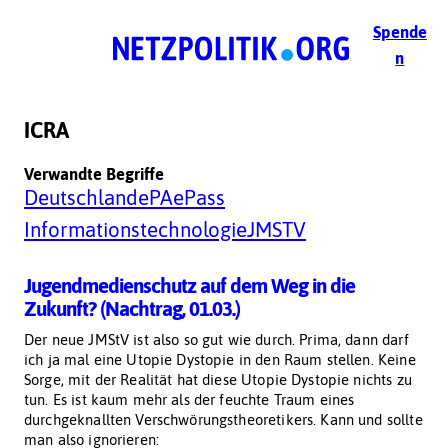
Zum
Spende
Inhalt
n
springen
ICRA
Verwandte Begriffe
Deutschland
ePA
ePass
Informationstechnologie
JMSTV
Jugendmedienschutz auf dem Weg in die
Zukunft? (Nachtrag, 01.03.)
Der neue JMStV ist also so gut wie durch. Prima, dann darf
ich ja mal eine Utopie Dystopie in den Raum stellen. Keine
Sorge, mit der Realität hat diese Utopie Dystopie nichts zu
tun. Es ist kaum mehr als der feuchte Traum eines
durchgeknallten Verschwörungstheoretikers. Kann und sollte
man also ignorieren: