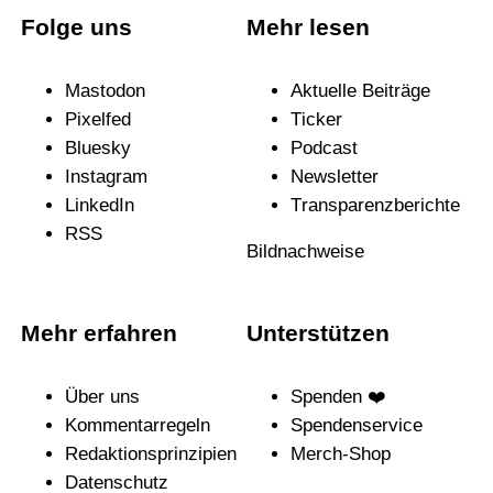
Folge uns
Mehr lesen
Mastodon
Aktuelle Beiträge
Pixelfed
Ticker
Bluesky
Podcast
Instagram
News­letter
LinkedIn
Trans­pa­renz­be­richte
RSS
Bildnachweise
Mehr erfahren
Unterstützen
Über uns
Spenden ❤️
Kommentarregeln
Spendenservice
Redak­ti­ons­prin­zi­pien
Merch-Shop
Daten­schutz