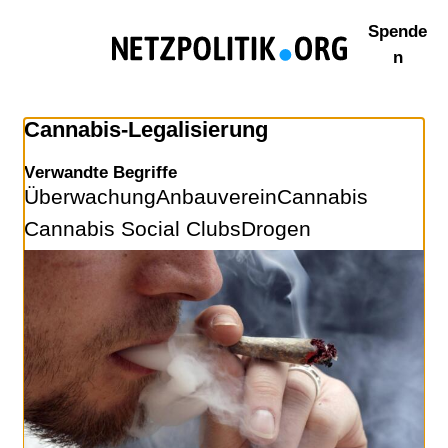
Zum
Spende
Inhalt
n
springen
Cannabis-Legalisierung
Verwandte Begriffe
Überwachung
Anbauverein
Cannabis
Cannabis Social Clubs
Drogen