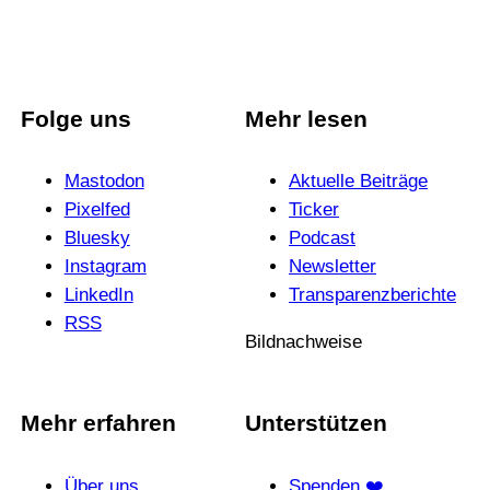
Folge uns
Mehr lesen
Mastodon
Aktuelle Beiträge
Pixelfed
Ticker
Bluesky
Podcast
Instagram
News­letter
LinkedIn
Trans­pa­renz­be­richte
RSS
Bildnachweise
Mehr erfahren
Unterstützen
Über uns
Spenden ❤️