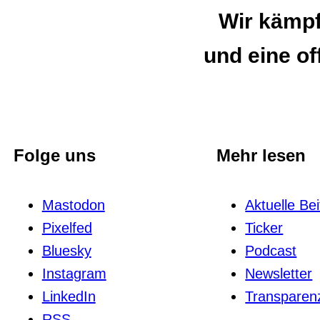
Wir kämpfe
und eine of
Folge uns
Mehr lesen
Mastodon
Aktuelle Be
Pixelfed
Ticker
Bluesky
Podcast
Instagram
News­letter
LinkedIn
Trans­pa­renz
RSS