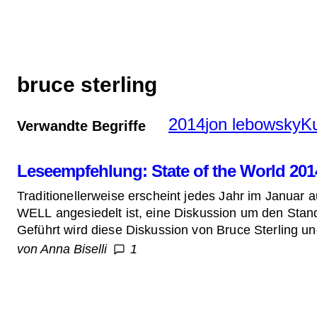
Zum
Inhalt
springen
bruce sterling
2014
jon lebowsky
Ku
Verwandte Begriffe
Leseempfehlung: State of the World 201
Traditionellerweise erscheint jedes Jahr im Januar 
WELL angesiedelt ist, eine Diskussion um den Stan
Geführt wird diese Diskussion von Bruce Sterling u
von Anna Biselli
1