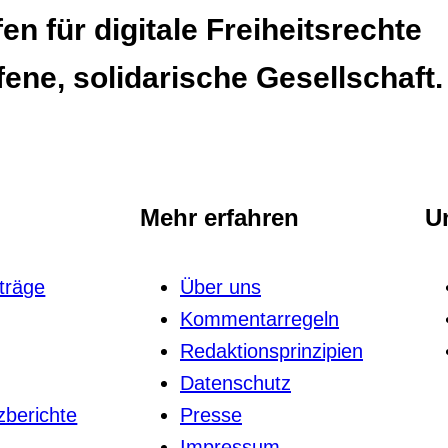
n für digitale Freiheitsrechte
fene, solidarische Gesellschaft.
Mehr erfahren
U
iträge
Über uns
Kommentarregeln
Redak­ti­ons­prin­zi­pien
Daten­schutz
­be­richte
Presse
Impressum